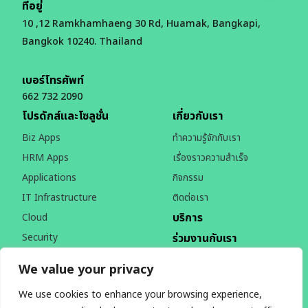
ที่อยู่
10 ,12 Ramkhamhaeng 30 Rd, Huamak, Bangkapi,
Bangkok 10240. Thailand
เบอร์โทรศัพท์
662 732 2090
โปรดักส์และโซลูชั่น
เกี่ยวกับเรา
Biz Apps
ทำความรู้จักกับเรา
HRM Apps
เรื่องราวความสำเร็จ
Applications
กิจกรรม
IT Infrastructure
ติดต่อเรา
บริการ
Cloud
Security
ร่วมงานกับเรา
Devices & Peripherals
บทความ
We value your privacy
หน้าแรก
นโยบายความเป็นส่วนตัว
We use cookies to enhance your browsing experience,