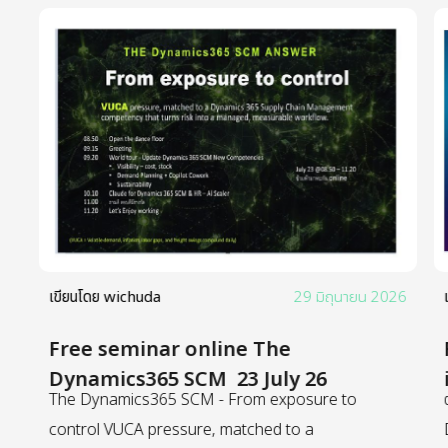
26
เขียนโดย
wichuda
29 มิถุนายน 2026
Free seminar online The
Dynamics365 SCM 23 July 26
The Dynamics365 SCM - From exposure to
d
control VUCA pressure, matched to a